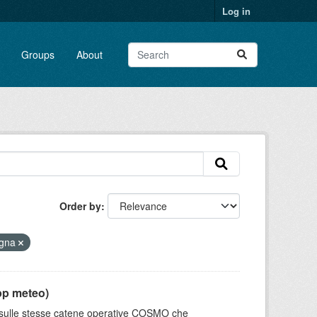
Log in
Groups
About
Order by
agna
pp meteo)
e sulle stesse catene operative COSMO che