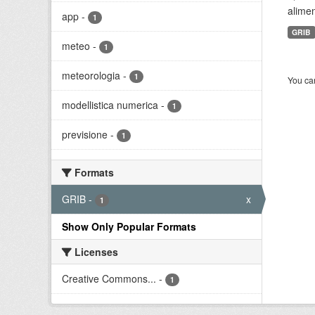
alimen
app
-
1
GRIB
meteo
-
1
meteorologia
-
1
You can
modellistica numerica
-
1
previsione
-
1
Formats
GRIB
-
x
1
Show Only Popular Formats
Licenses
Creative Commons...
-
1