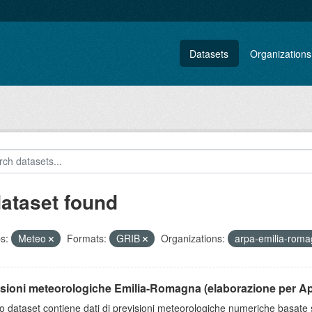
Datasets
Organizations
dataset found
s:
Meteo
Formats:
GRIB
Organizations:
arpa-emilia-rom
isioni meteorologiche Emilia-Romagna (elaborazione per A
o dataset contiene dati di previsioni meteorologiche numeriche basat