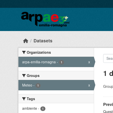
Skip to main content
Datasets
Organizations
arpa-emilia-romagna
-
x
1
1 
Groups
Meteo
-
x
1
Group
Tags
Prev
ambiente
-
1
Quest