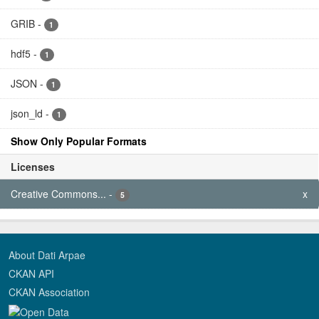
GRIB
-
1
hdf5
-
1
JSON
-
1
json_ld
-
1
Show Only Popular Formats
Licenses
Creative Commons...
-
x
5
About Dati Arpae
CKAN API
CKAN Association