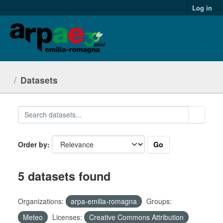
Skip to main content
Log in
Datasets
Go
Order by
5 datasets found
Organizations:
arpa-emilia-romagna
Groups:
Meteo
Licenses:
Creative Commons Attribution