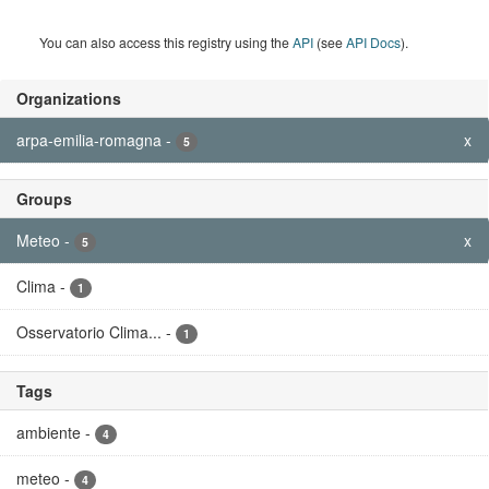
You can also access this registry using the
API
(see
API Docs
).
Organizations
arpa-emilia-romagna
-
x
5
Groups
Meteo
-
x
5
Clima
-
1
Osservatorio Clima...
-
1
Tags
ambiente
-
4
meteo
-
4