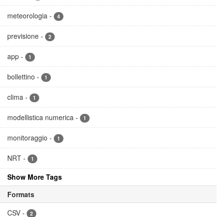
meteorologia
-
4
previsione
-
2
app
-
1
bollettino
-
1
clima
-
1
modellistica numerica
-
1
monitoraggio
-
1
NRT
-
1
Show More Tags
Formats
CSV
-
2