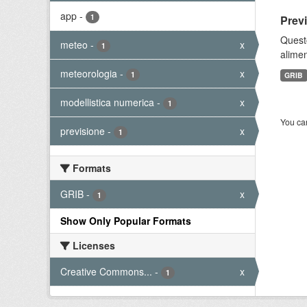
app
-
1
Prev
Quest
meteo
-
x
1
alimen
meteorologia
-
x
1
GRIB
modellistica numerica
-
x
1
You can
previsione
-
x
1
Formats
GRIB
-
x
1
Show Only Popular Formats
Licenses
Creative Commons...
-
x
1