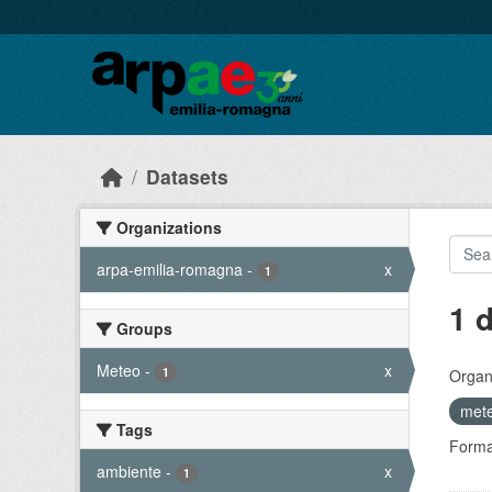
Skip to main content
Datasets
Organizations
arpa-emilia-romagna
-
x
1
1 
Groups
Meteo
-
x
1
Organi
met
Tags
Forma
ambiente
-
x
1