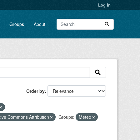
Log in
Groups
About
Order by
tive Commons Attribution
Groups:
Meteo