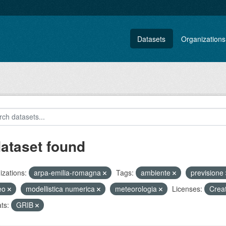
Datasets
Organizations
dataset found
zations:
arpa-emilia-romagna
Tags:
ambiente
previsione
eo
modellistica numerica
meteorologia
Licenses:
Crea
ts:
GRIB