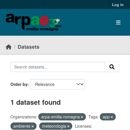
Skip to main content
Log in
Datasets
Order by
1 dataset found
Organizations:
arpa-emilia-romagna
Tags:
app
ambiente
meteorologia
Licenses: