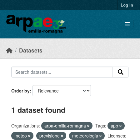
Skip to main content
Log in
Datasets
Order by
1 dataset found
Organizations:
arpa-emilia-romagna
Tags:
app
meteo
previsione
meteorologia
Licenses: