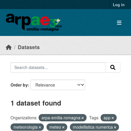
Skip to main content
Log in
Datasets
Order by
1 dataset found
Organizations:
arpa-emilia-romagna
Tags:
app
meteorologia
meteo
modellistica numerica