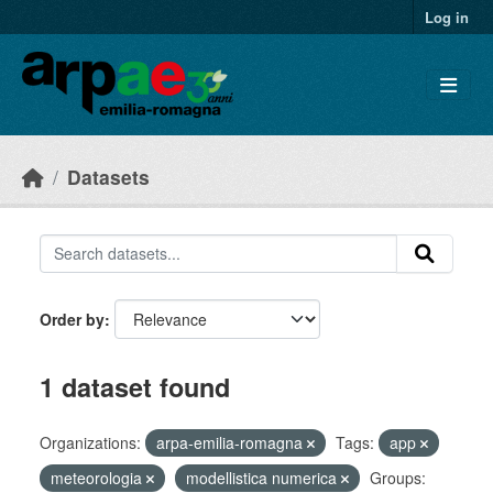
Skip to main content
Log in
Datasets
Order by
1 dataset found
Organizations:
arpa-emilia-romagna
Tags:
app
meteorologia
modellistica numerica
Groups: