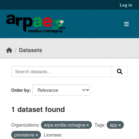
Skip to main content
Log in
Datasets
Order by
1 dataset found
Organizations:
arpa-emilia-romagna
Tags:
app
previsione
Licenses: