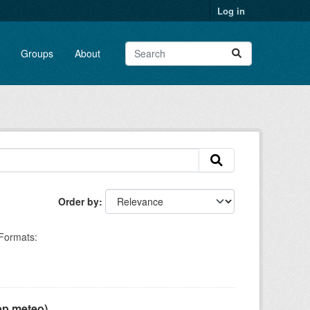
Log in
Groups
About
Order by
Formats:
pp meteo)