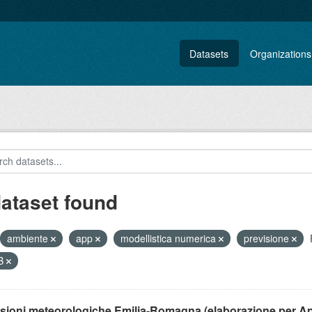
Datasets
Organizations
dataset found
ambiente
app
modellistica numerica
previsione
B
isioni meteorologiche Emilia-Romagna (elaborazione per A