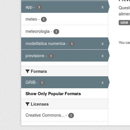
app
-
x
Quest
1
alimen
meteo
-
1
GRIB
meteorologia
-
1
You can
modellistica numerica
-
x
1
previsione
-
x
1
Formats
GRIB
-
x
1
Show Only Popular Formats
Licenses
Creative Commons...
-
1