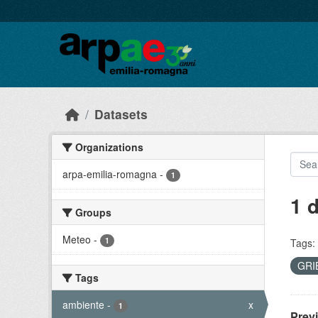
Skip to main content
Datasets
Organizations
arpa-emilia-romagna
-
1
1 
Groups
Meteo
-
1
Tags:
GRI
Tags
ambiente
-
x
1
Prev