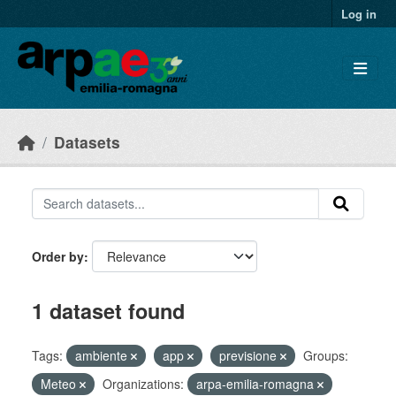
Skip to main content
Log in
Datasets
Order by
1 dataset found
Tags:
ambiente
app
previsione
Groups:
Meteo
Organizations:
arpa-emilia-romagna