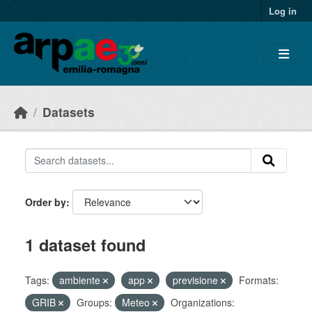
Skip to main content
Log in
Datasets
Order by
1 dataset found
Tags:
ambiente
app
previsione
Formats:
GRIB
Groups:
Meteo
Organizations: