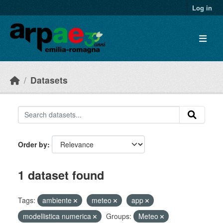
Skip to main content
Log in
Datasets
Order by
1 dataset found
Tags:
ambiente
meteo
app
modellistica numerica
Groups:
Meteo