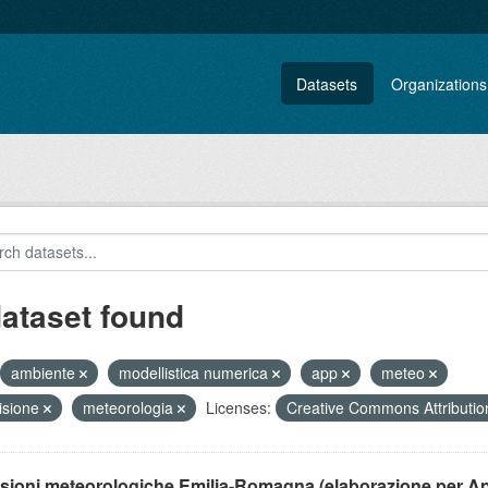
Datasets
Organizations
dataset found
ambiente
modellistica numerica
app
meteo
isione
meteorologia
Licenses:
Creative Commons Attributi
isioni meteorologiche Emilia-Romagna (elaborazione per A