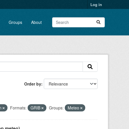
Log in
Groups
About
Order by
on
Formats:
GRIB
Groups:
Meteo
pp meteo)