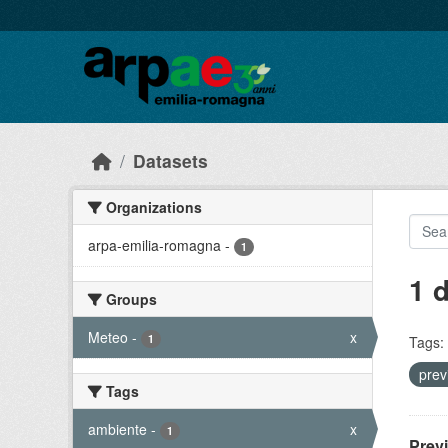
Skip to main content
Datasets
Organizations
arpa-emilia-romagna
-
1
1 
Groups
Meteo
-
x
1
Tags:
prev
Tags
ambiente
-
x
1
Prev