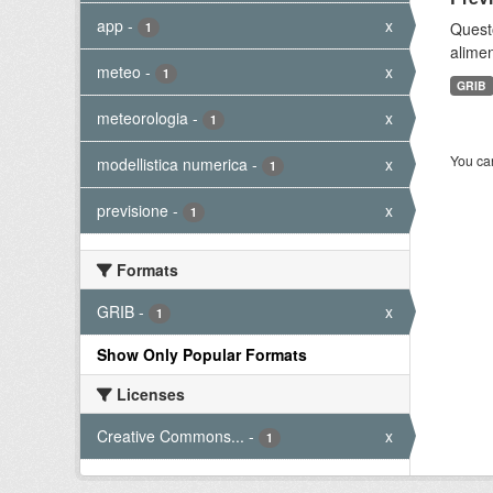
app
-
x
Quest
1
alimen
meteo
-
x
1
GRIB
meteorologia
-
x
1
You can
modellistica numerica
-
x
1
previsione
-
x
1
Formats
GRIB
-
x
1
Show Only Popular Formats
Licenses
Creative Commons...
-
x
1