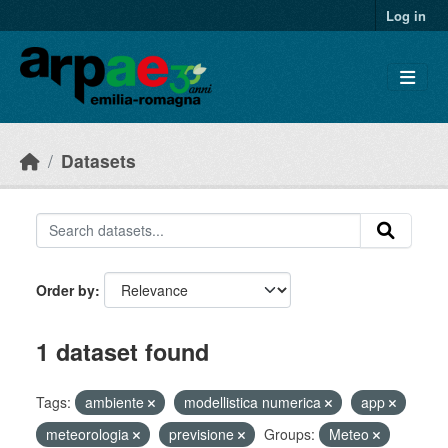
Skip to main content
Log in
Datasets
Order by
1 dataset found
Tags:
ambiente
modellistica numerica
app
meteorologia
previsione
Groups:
Meteo