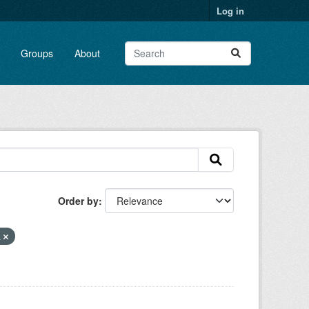
Log in
Groups
About
Order by
a