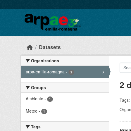
Skip to main content
Datasets
Organizations
arpa-emilia-romagna
-
x
2
2 
Groups
Ambiente
-
1
Tags:
Organi
Meteo
-
1
Tags
Prev