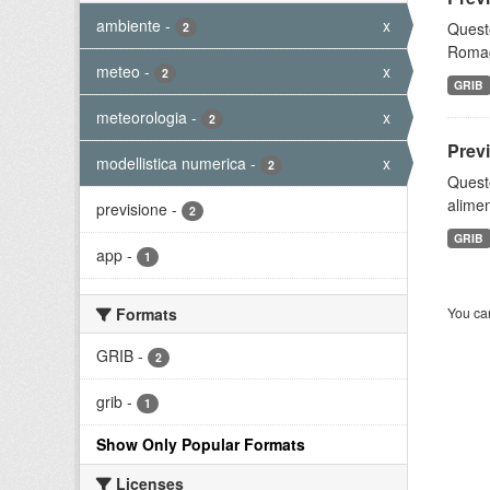
ambiente
-
x
Questo
2
Romagn
meteo
-
x
2
GRIB
meteorologia
-
x
2
Prev
modellistica numerica
-
x
2
Quest
alimen
previsione
-
2
GRIB
app
-
1
Formats
You can
GRIB
-
2
grib
-
1
Show Only Popular Formats
Licenses