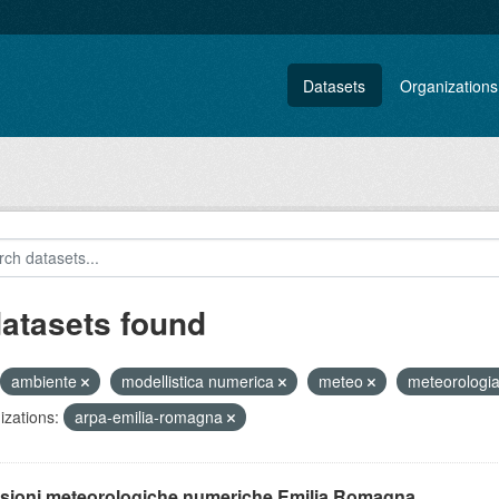
Datasets
Organizations
datasets found
ambiente
modellistica numerica
meteo
meteorologi
zations:
arpa-emilia-romagna
isioni meteorologiche numeriche Emilia Romagna