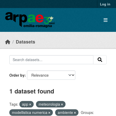
Skip to main content
Log in
Datasets
Order by
1 dataset found
Tags:
app
meteorologia
modellistica numerica
ambiente
Groups: