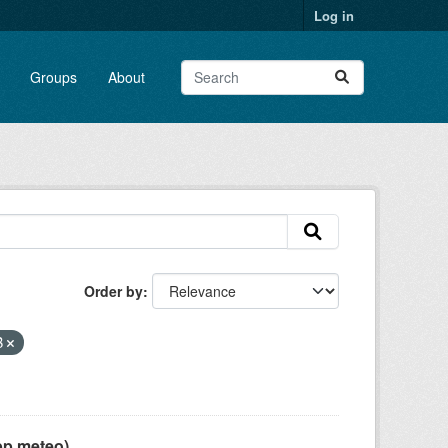
Log in
Groups
About
Order by
B
pp meteo)