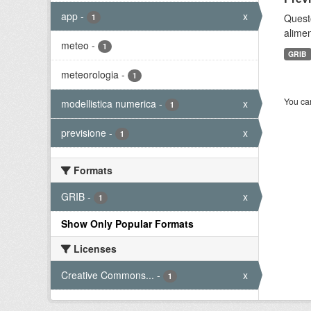
app
-
x
Quest
1
alimen
meteo
-
1
GRIB
meteorologia
-
1
You can
modellistica numerica
-
x
1
previsione
-
x
1
Formats
GRIB
-
x
1
Show Only Popular Formats
Licenses
Creative Commons...
-
x
1