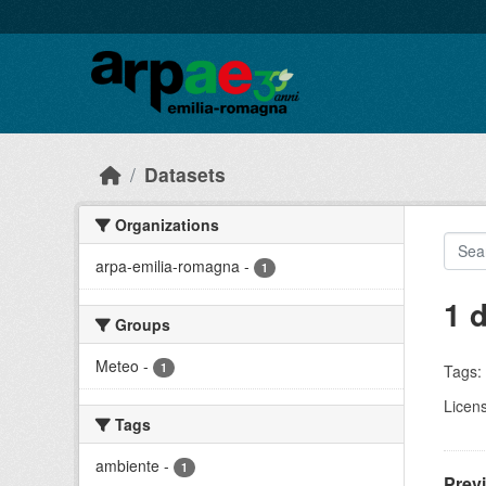
Skip to main content
Datasets
Organizations
arpa-emilia-romagna
-
1
1 
Groups
Meteo
-
1
Tags:
Licen
Tags
ambiente
-
1
Prev