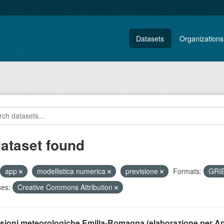
Datasets
Organizations
dataset found
app
modellistica numerica
previsione
Formats:
GRI
ses:
Creative Commons Attribution
isioni meteorologiche Emilia-Romagna (elaborazione per A