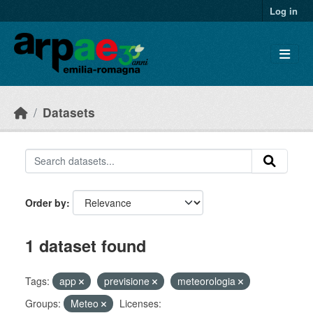
Skip to main content
Log in
Datasets
Order by
1 dataset found
Tags:
app
previsione
meteorologia
Groups:
Meteo
Licenses: