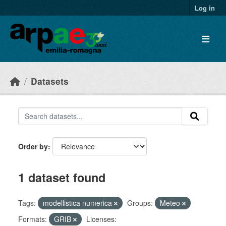
Skip to main content
Log in
Datasets
Order by
1 dataset found
Tags:
modellistica numerica
Groups:
Meteo
Formats:
GRIB
Licenses: