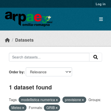
Skip to main content
Log in
Datasets
Order by
1 dataset found
Tags:
modellistica numerica
previsione
Groups:
Meteo
Formats:
GRIB