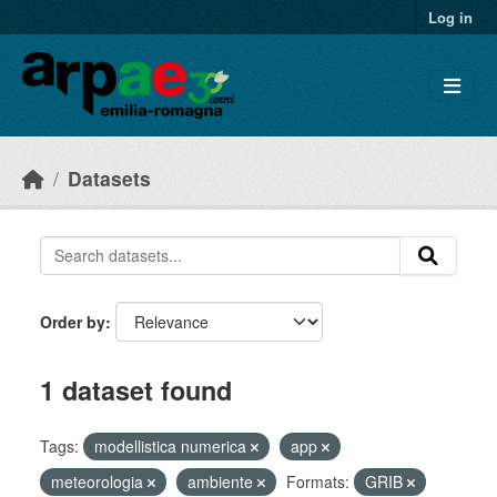
Skip to main content
Log in
Datasets
Order by
1 dataset found
Tags:
modellistica numerica
app
meteorologia
ambiente
Formats:
GRIB