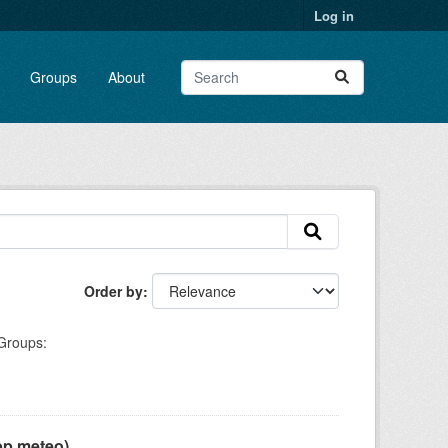
Log in
Groups
About
Order by
Groups:
pp meteo)