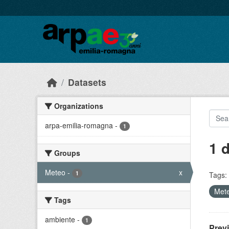
Skip to main content
Datasets
Organizations
arpa-emilia-romagna
-
1
1 
Groups
Meteo
-
x
1
Tags:
Met
Tags
ambiente
-
1
Prev