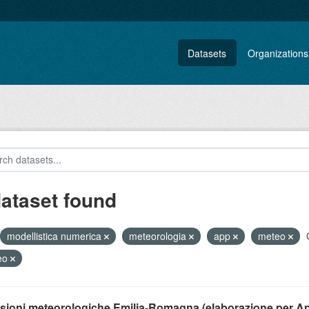
Datasets
Organizations
dataset found
modellistica numerica
meteorologia
app
meteo
eo
isioni meteorologiche Emilia-Romagna (elaborazione per A