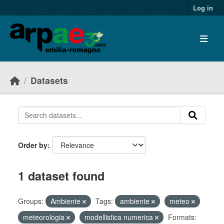
Skip to main content
Log in
Datasets
Order by
1 dataset found
Groups:
Ambiente
Tags:
ambiente
meteo
meteorologia
modellistica numerica
Formats: