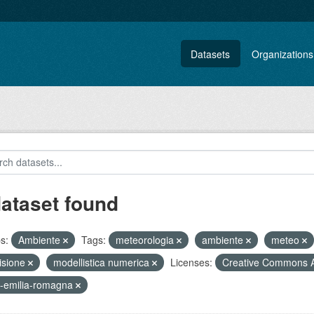
Datasets
Organizations
dataset found
s:
Ambiente
Tags:
meteorologia
ambiente
meteo
isione
modellistica numerica
Licenses:
Creative Commons A
-emilia-romagna