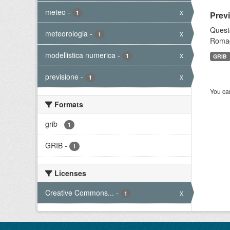
meteo
-
x
1
Prev
Questo
meteorologia
-
x
1
Romagn
modellistica numerica
-
x
1
GRIB
previsione
-
x
1
You can
Formats
grib
-
1
GRIB
-
1
Licenses
Creative Commons...
-
x
1