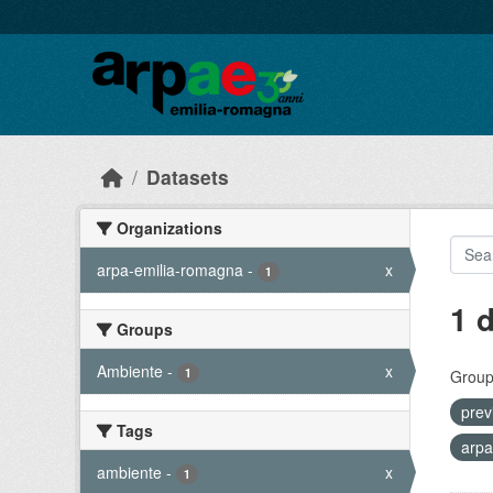
Skip to main content
Datasets
Organizations
arpa-emilia-romagna
-
x
1
1 
Groups
Ambiente
-
x
1
Group
prev
Tags
arpa
ambiente
-
x
1