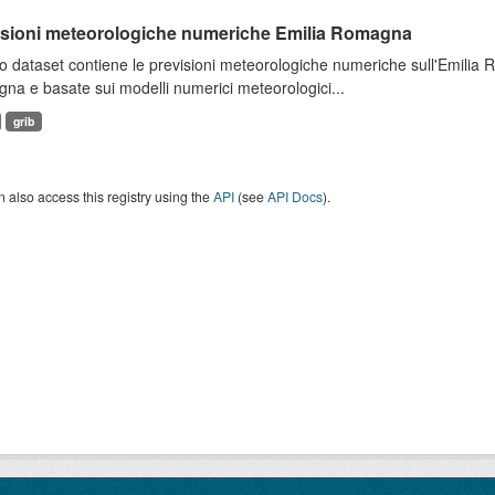
isioni meteorologiche numeriche Emilia Romagna
 dataset contiene le previsioni meteorologiche numeriche sull'Emilia
a e basate sui modelli numerici meteorologici...
grib
 also access this registry using the
API
(see
API Docs
).