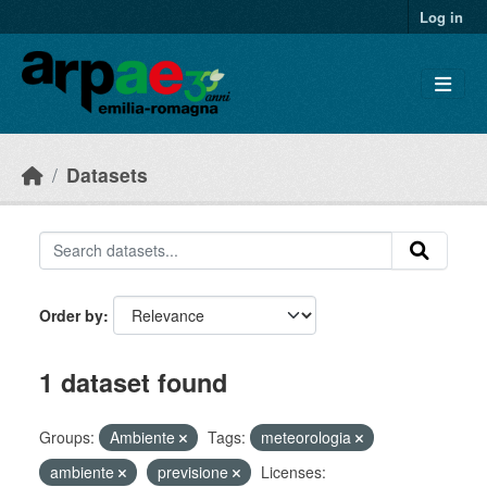
Skip to main content
Log in
Datasets
Order by
1 dataset found
Groups:
Ambiente
Tags:
meteorologia
ambiente
previsione
Licenses: