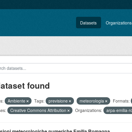
Datasets
Organizations
dataset found
s:
Ambiente
Tags:
previsione
meteorologia
Formats:
ses:
Creative Commons Attribution
Organizations:
arpa-emilia-
isioni meteorologiche numeriche Emilia Romagna