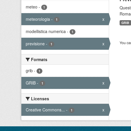
meteo
-
Questo
1
Romagn
meteorologia
-
x
1
GRIB
modellistica numerica
-
1
You can
previsione
-
x
1
Formats
grib
-
1
GRIB
-
x
1
Licenses
Creative Commons...
-
x
1