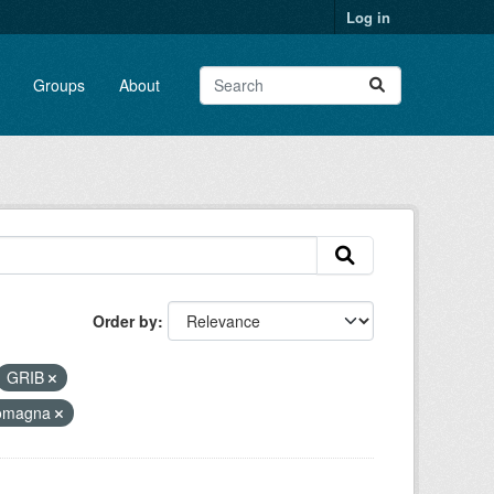
Log in
Groups
About
Order by
GRIB
romagna