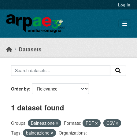
Skip to main content
Log in
Datasets
Order by
1 dataset found
Groups:
Balneazione
Formats:
PDF
CSV
Tags:
balneazione
Organizations: