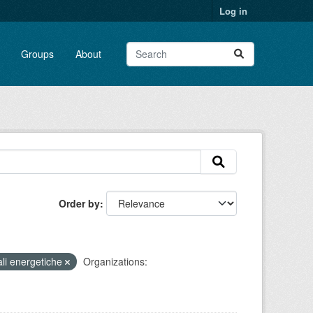
Log in
Groups
About
Order by
ali energetiche
Organizations: