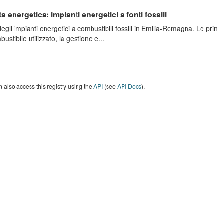
ta energetica: impianti energetici a fonti fossili
degli impianti energetici a combustibili fossili in Emilia-Romagna. Le pri
bustibile utilizzato, la gestione e...
 also access this registry using the
API
(see
API Docs
).