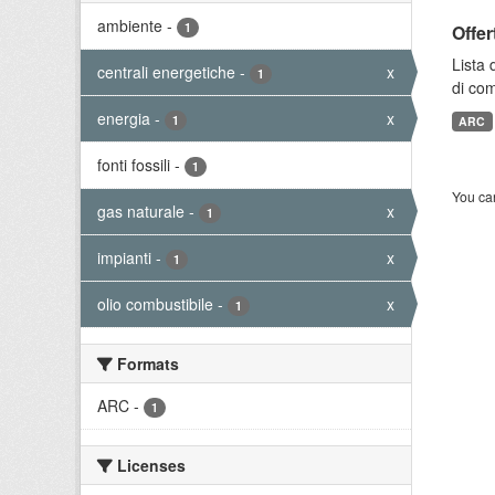
ambiente
-
1
Offer
Lista 
centrali energetiche
-
x
1
di com
energia
-
x
1
ARC
fonti fossili
-
1
You can
gas naturale
-
x
1
impianti
-
x
1
olio combustibile
-
x
1
Formats
ARC
-
1
Licenses