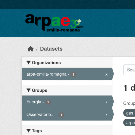
Skip to main content
Datasets
Organizations
arpa-emilia-romagna
-
x
1
1 
Groups
Energia
-
x
1
Group
gas 
Osservatorio...
-
x
1
arpa
Tags