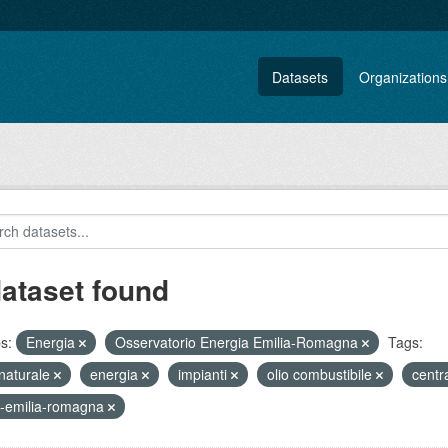
Datasets
Organizations
dataset found
s:
Energia
Osservatorio Energia Emilia-Romagna
Tags:
naturale
energia
impianti
olio combustibile
centr
-emilia-romagna