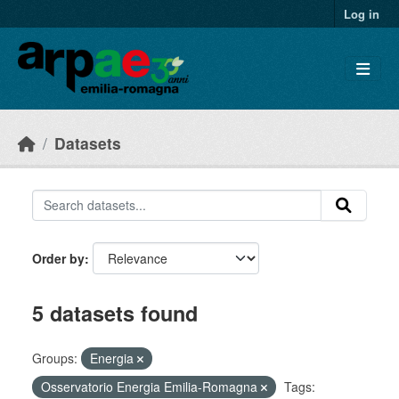
Skip to main content
Log in
Datasets
Order by
5 datasets found
Groups:
Energia
Osservatorio Energia Emilia-Romagna
Tags: