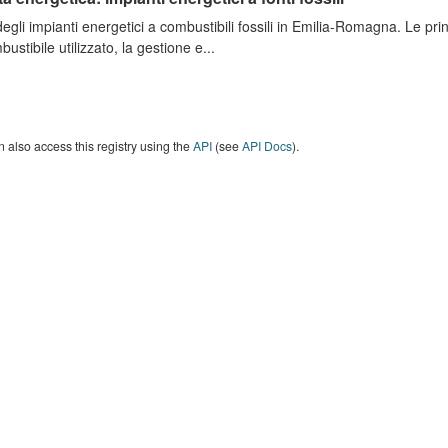
degli impianti energetici a combustibili fossili in Emilia-Romagna. Le pri
bustibile utilizzato, la gestione e...
 also access this registry using the
API
(see
API Docs
).