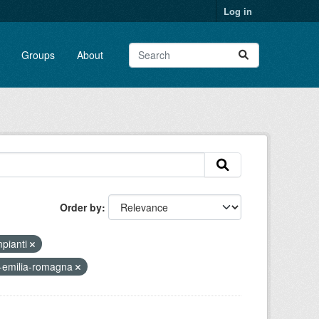
Log in
Groups
About
Order by
mpianti
-emilia-romagna