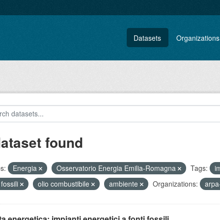
Datasets
Organizations
dataset found
s:
Energia
Osservatorio Energia Emilia-Romagna
Tags:
i
 fossili
olio combustibile
ambiente
Organizations:
arpa
ta energetica: impianti energetici a fonti fossili