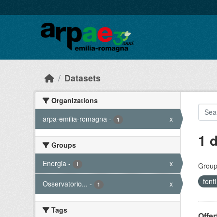
Skip to main content
Datasets
Organizations
arpa-emilia-romagna
-
x
1
1 
Groups
Energia
-
x
1
Group
fonti
Osservatorio...
-
x
1
Tags
Offer