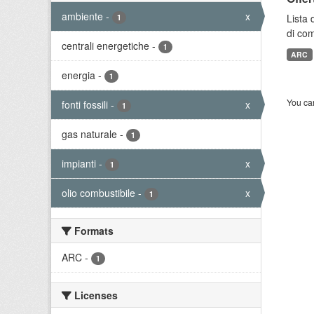
ambiente
-
x
Lista 
1
di com
centrali energetiche
-
1
ARC
energia
-
1
You can
fonti fossili
-
x
1
gas naturale
-
1
impianti
-
x
1
olio combustibile
-
x
1
Formats
ARC
-
1
Licenses