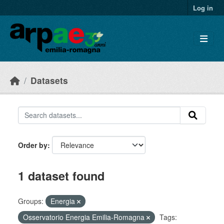
Skip to main content
Log in
Datasets
Order by
1 dataset found
Groups:
Energia
Osservatorio Energia Emilia-Romagna
Tags: