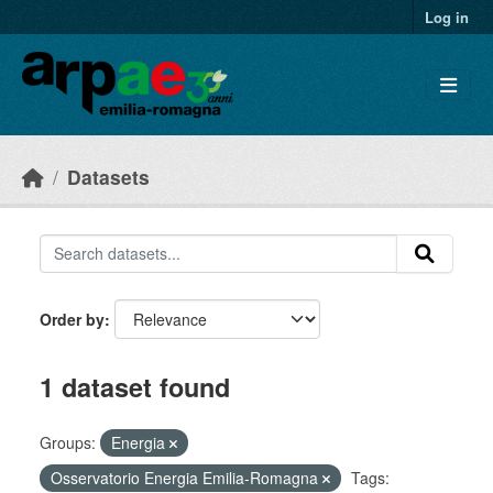
Skip to main content
Log in
Datasets
Order by
1 dataset found
Groups:
Energia
Osservatorio Energia Emilia-Romagna
Tags: