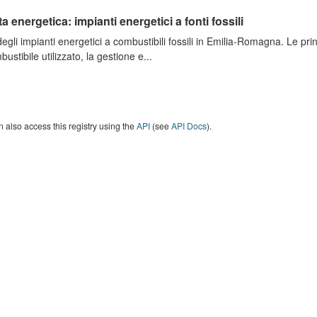
ta energetica: impianti energetici a fonti fossili
degli impianti energetici a combustibili fossili in Emilia-Romagna. Le pri
bustibile utilizzato, la gestione e...
 also access this registry using the
API
(see
API Docs
).