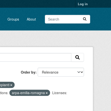
Log in
Groups
About
Order by
mpianti
tions:
arpa-emilia-romagna
Licenses: