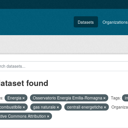
Datasets
Organizations
dataset found
s:
Energia
Osservatorio Energia Emilia-Romagna
Tags:
i
 combustibile
gas naturale
centrali energetiche
Organiza
tive Commons Attribution