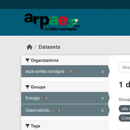
Skip to main content
Datasets
Organizations
arpa-emilia-romagna
-
x
1
1 
Groups
Energia
-
x
1
Group
olio
Osservatorio...
-
x
1
Crea
Tags