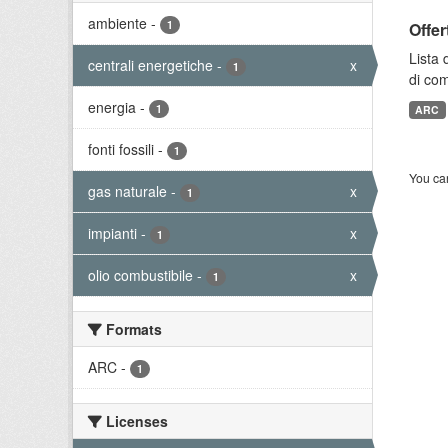
ambiente
-
1
Offer
Lista 
centrali energetiche
-
x
1
di com
energia
-
1
ARC
fonti fossili
-
1
You can
gas naturale
-
x
1
impianti
-
x
1
olio combustibile
-
x
1
Formats
ARC
-
1
Licenses