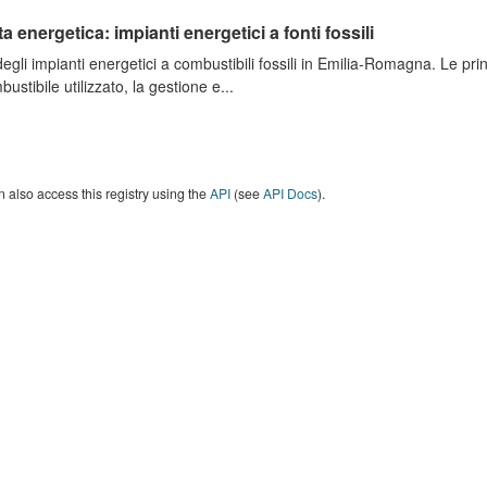
ta energetica: impianti energetici a fonti fossili
degli impianti energetici a combustibili fossili in Emilia-Romagna. Le pri
bustibile utilizzato, la gestione e...
 also access this registry using the
API
(see
API Docs
).