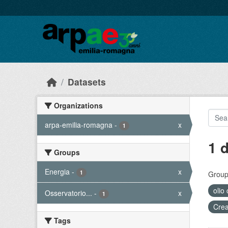
Skip to main content
Datasets
Organizations
arpa-emilia-romagna
-
x
1
1 
Groups
Energia
-
x
1
Group
olio
Osservatorio...
-
x
1
Crea
Tags