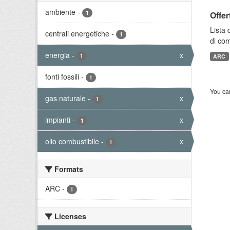
ambiente
-
1
Offer
Lista 
centrali energetiche
-
1
di com
energia
-
x
1
ARC
fonti fossili
-
1
You can
gas naturale
-
x
1
impianti
-
x
1
olio combustibile
-
x
1
Formats
ARC
-
1
Licenses