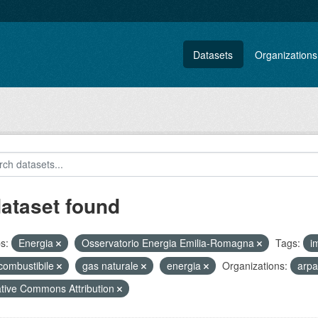
Datasets
Organizations
dataset found
s:
Energia
Osservatorio Energia Emilia-Romagna
Tags:
i
 combustibile
gas naturale
energia
Organizations:
arpa
tive Commons Attribution