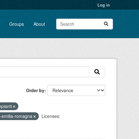
Log in
Groups
About
Order by
mpianti
-emilia-romagna
Licenses: