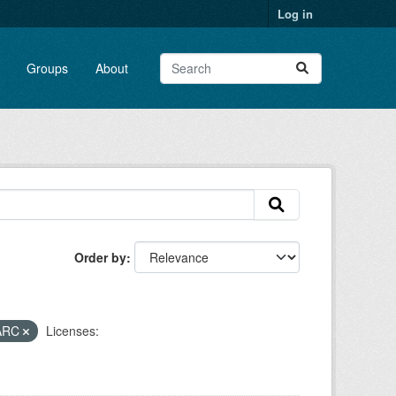
Log in
Groups
About
Order by
ARC
Licenses: