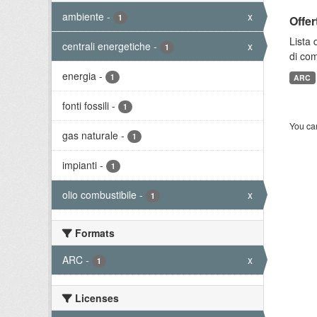
ambiente
-
x
1
Offer
Lista 
centrali energetiche
-
x
1
di com
energia
-
1
ARC
fonti fossili
-
1
You can
gas naturale
-
1
impianti
-
1
olio combustibile
-
x
1
Formats
ARC
-
x
1
Licenses