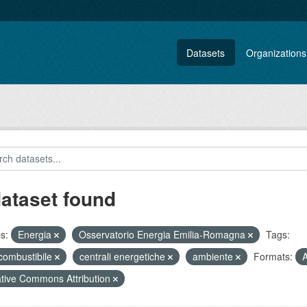
Datasets
Organizations
dataset found
s:
Energia
Osservatorio Energia Emilia-Romagna
Tags:
 combustibile
centrali energetiche
ambiente
Formats:
tive Commons Attribution