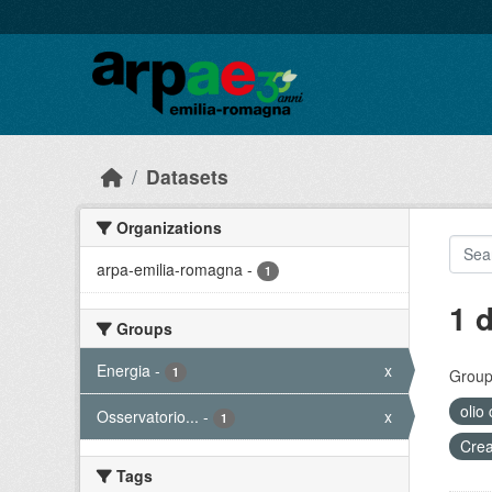
Skip to main content
Datasets
Organizations
arpa-emilia-romagna
-
1
1 
Groups
Energia
-
x
1
Group
olio
Osservatorio...
-
x
1
Crea
Tags