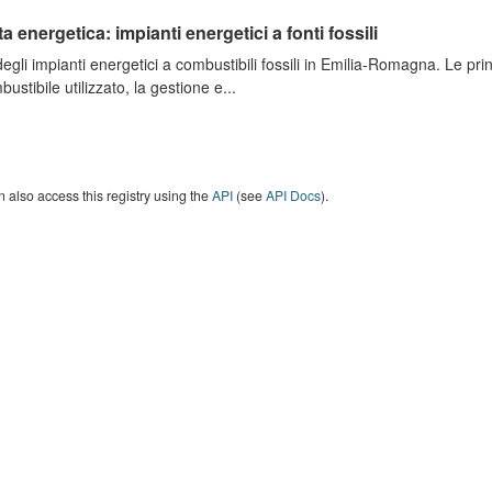
ta energetica: impianti energetici a fonti fossili
degli impianti energetici a combustibili fossili in Emilia-Romagna. Le pri
bustibile utilizzato, la gestione e...
 also access this registry using the
API
(see
API Docs
).