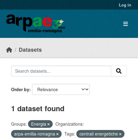
Skip to main content
Log in
Datasets
Order by
1 dataset found
Groups:
Energia
Organizations:
arpa-emilia-romagna
Tags:
centrali energetiche