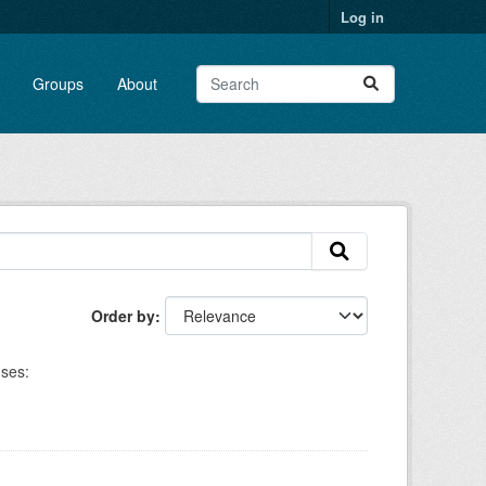
Log in
Groups
About
Order by
ses: