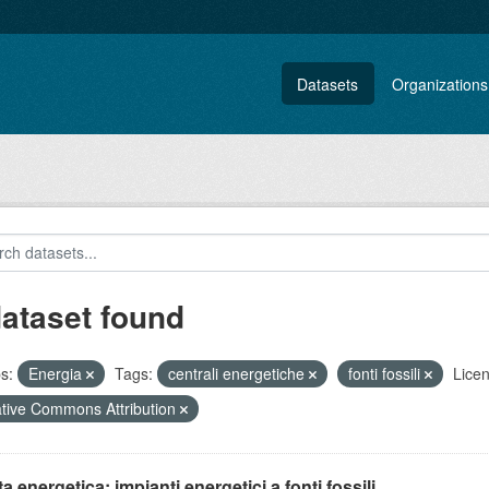
Datasets
Organizations
dataset found
s:
Energia
Tags:
centrali energetiche
fonti fossili
Licen
tive Commons Attribution
ta energetica: impianti energetici a fonti fossili