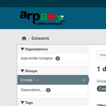
Skip to main content
Datasets
Organizations
arpa-emilia-romagna
-
1
1 
Groups
Energia
-
x
1
Group
Crea
Osservatorio...
-
1
Tags
Offer