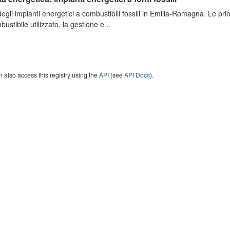
degli impianti energetici a combustibili fossili in Emilia-Romagna. Le pri
bustibile utilizzato, la gestione e...
 also access this registry using the
API
(see
API Docs
).