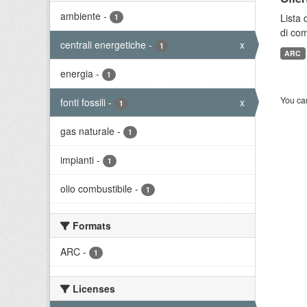
ambiente
-
Lista 
1
di com
centrali energetiche
-
x
1
ARC
energia
-
1
You can
fonti fossili
-
x
1
gas naturale
-
1
impianti
-
1
olio combustibile
-
1
Formats
ARC
-
1
Licenses