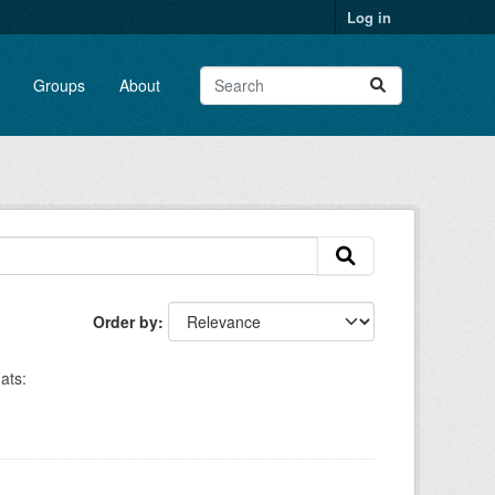
Log in
Groups
About
Order by
ats: