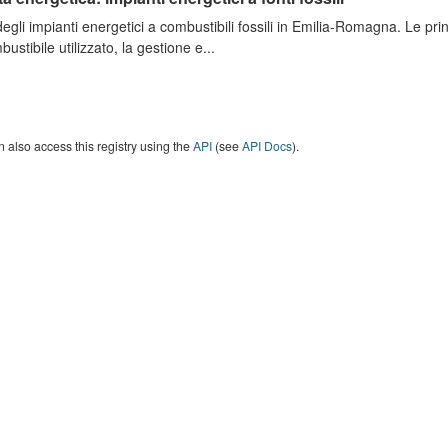
degli impianti energetici a combustibili fossili in Emilia-Romagna. Le pri
bustibile utilizzato, la gestione e...
 also access this registry using the
API
(see
API Docs
).