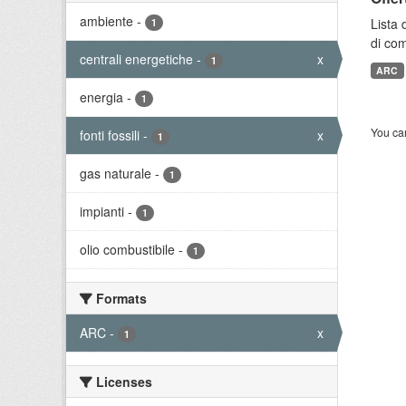
ambiente
-
Lista 
1
di com
centrali energetiche
-
x
1
ARC
energia
-
1
You can
fonti fossili
-
x
1
gas naturale
-
1
impianti
-
1
olio combustibile
-
1
Formats
ARC
-
x
1
Licenses