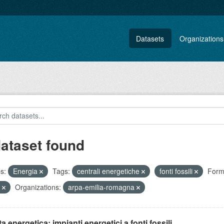
Datasets
Organizations
dataset found
s:
Energia
Tags:
centrali energetiche
fonti fossili
Form
C
Organizations:
arpa-emilia-romagna
ta energetica: impianti energetici a fonti fossili