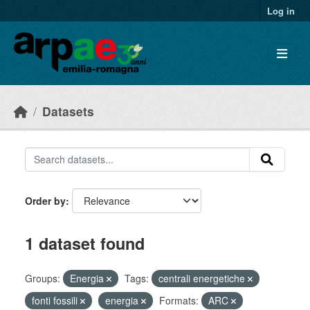
Skip to main content
Log in
Datasets
Order by
1 dataset found
Groups:
Energia
Tags:
centrali energetiche
fonti fossili
energia
Formats:
ARC