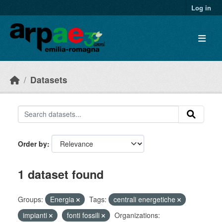
Skip to main content
Log in
Datasets
Order by
1 dataset found
Groups:
Energia
Tags:
centrali energetiche
impianti
fonti fossili
Organizations: