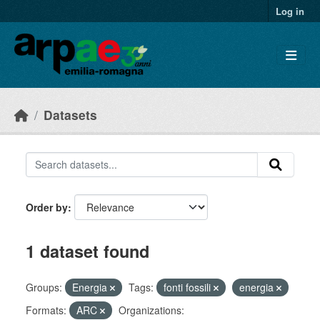
Skip to main content
Log in
Datasets
Order by
1 dataset found
Groups:
Energia
Tags:
fonti fossili
energia
Formats:
ARC
Organizations: