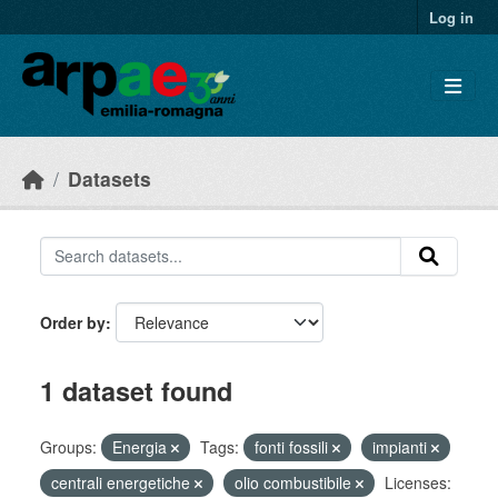
Skip to main content
Log in
Datasets
Order by
1 dataset found
Groups:
Energia
Tags:
fonti fossili
impianti
centrali energetiche
olio combustibile
Licenses: