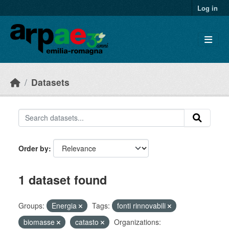
Skip to main content
Log in
Datasets
Order by
1 dataset found
Groups:
Energia
Tags:
fonti rinnovabili
biomasse
catasto
Organizations: