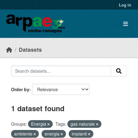
Skip to main content
Log in
Datasets
Order by
1 dataset found
Groups:
Energia
Tags:
gas naturale
ambiente
energia
impianti