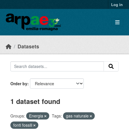
Skip to main content
Log in
Datasets
Order by
1 dataset found
Groups:
Energia
Tags:
gas naturale
fonti fossili