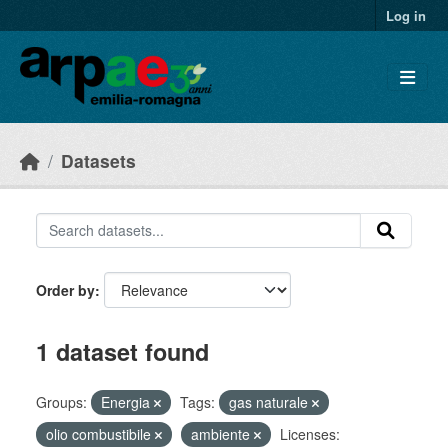
Skip to main content
Log in
Datasets
Order by
1 dataset found
Groups:
Energia
Tags:
gas naturale
olio combustibile
ambiente
Licenses: