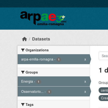
Skip to main content
Datasets
Organizations
arpa-emilia-romagna
-
x
1
1 
Groups
Energia
-
x
1
Group
cent
Osservatorio...
-
x
1
Crea
Tags