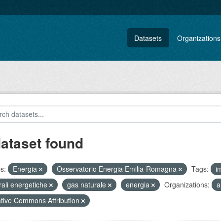
Datasets
Organizations
dataset found
s:
Energia
Osservatorio Energia Emilia-Romagna
Tags:
i
rali energetiche
gas naturale
energia
Organizations:
a
tive Commons Attribution