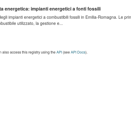
ta energetica: impianti energetici a fonti fossili
degli impianti energetici a combustibili fossili in Emilia-Romagna. Le pri
bustibile utilizzato, la gestione e...
 also access this registry using the
API
(see
API Docs
).