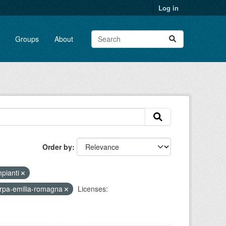
Log in
Groups
About
Order by
mpianti
rpa-emilia-romagna
Licenses: