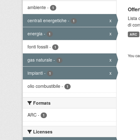
ambiente
-
1
Offer
Lista 
centrali energetiche
-
x
1
di com
energia
-
x
1
ARC
fonti fossili
-
1
You can
gas naturale
-
x
1
impianti
-
x
1
olio combustibile
-
1
Formats
ARC
-
1
Licenses