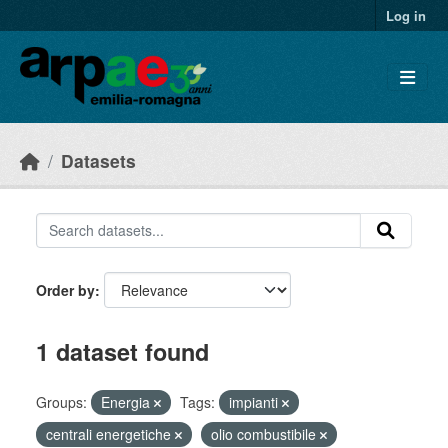
Skip to main content
Log in
Datasets
Order by
1 dataset found
Groups:
Energia
Tags:
impianti
centrali energetiche
olio combustibile