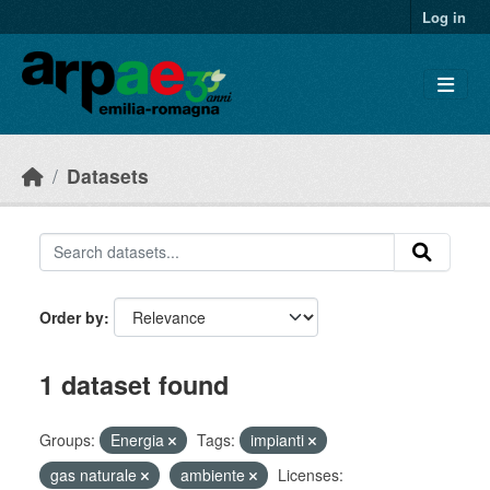
Skip to main content
Log in
Datasets
Order by
1 dataset found
Groups:
Energia
Tags:
impianti
gas naturale
ambiente
Licenses: