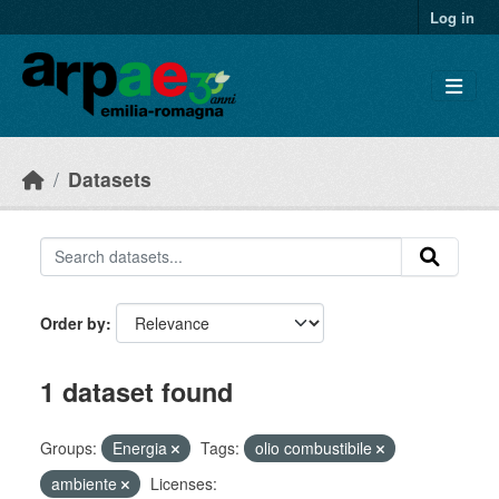
Skip to main content
Log in
Datasets
Order by
1 dataset found
Groups:
Energia
Tags:
olio combustibile
ambiente
Licenses: